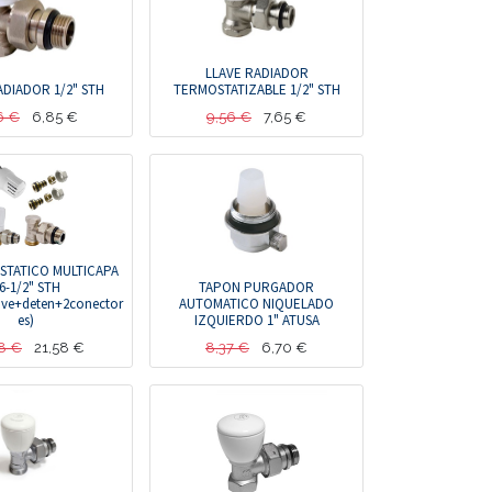
LLAVE RADIADOR
ADIADOR 1/2" STH
TERMOSTATIZABLE 1/2" STH
6
€
6,85
€
9,56
€
7,65
€
STATICO MULTICAPA
6-1/2" STH
TAPON PURGADOR
ave+deten+2conector
AUTOMATICO NIQUELADO
es)
IZQUIERDO 1" ATUSA
8
€
21,58
€
8,37
€
6,70
€