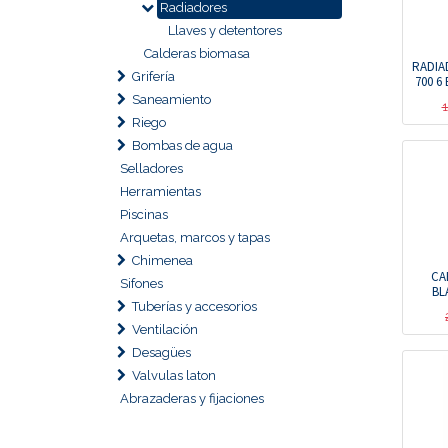
Radiadores
Llaves y detentores
Calderas biomasa
RADIA
Grifería
700 6
Saneamiento
Riego
Bombas de agua
Selladores
Herramientas
Piscinas
Arquetas, marcos y tapas
Chimenea
CA
Sifones
BL
Tuberías y accesorios
Ventilación
Desagües
Valvulas laton
Abrazaderas y fijaciones