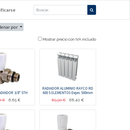
ificarse
denar por
Mostrar precio con IVA incluido
RADIADOR ALUMINIO RAYCO RD
ADIADOR 3/8" STH
600 5 ELEMENTOS Dejes: 500mm
6
€
6,85
€
85,50
€
68,40
€