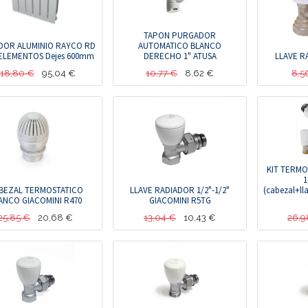
TAPON PURGADOR
DOR ALUMINIO RAYCO RD
AUTOMATICO BLANCO
 ELEMENTOS Dejes 600mm
DERECHO 1" ATUSA
LLAVE R
118,80
€
95,04
€
10,77
€
8,62
€
8,5
KIT TERMO
1
BEZAL TERMOSTATICO
LLAVE RADIADOR 1/2"-1/2"
(cabezal+ll
ANCO GIACOMINI R470
GIACOMINI R5TG
25,85
€
20,68
€
13,04
€
10,43
€
26,9