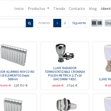
Inicio
Productos
Tienda
Contacto
blog
Ident
Or
Anterior
1
2
Siguiente
LLAVE RADIADOR
DOR ALUMINIO RAYCO RD
TERMOSTATIZABLE CROMADA
0 10 ELEMENTOS Dejes:
PULIDA METRICA 1/2"x16
500mm
GIACOMINI T431C
LLAVE R
71,00
€
136,80
€
34,94
€
27,95
€
8,5