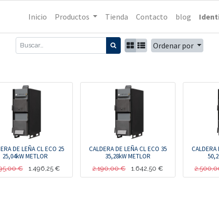
Inicio
Productos
Tienda
Contacto
blog
Ident
Ordenar por
ERA DE LEÑA CL ECO 25
CALDERA DE LEÑA CL ECO 35
CALDERA 
25,04kW METLOR
35,28kW METLOR
50,
95,00
€
1.496,25
€
2.190,00
€
1.642,50
€
2.500,0