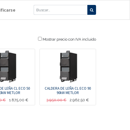
ificarse
Mostrar precio con IVA incluido
DE LEÑA CL ECO 50
CALDERA DE LEÑA CL ECO 90
23kW METLOR
90kW METLOR
0
€
1.875,00
€
3.950,00
€
2.962,50
€