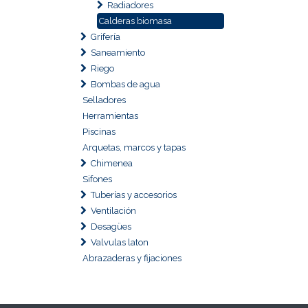
Radiadores
Calderas biomasa
Grifería
Saneamiento
Riego
Bombas de agua
Selladores
Herramientas
Piscinas
Arquetas, marcos y tapas
Chimenea
Sifones
Tuberías y accesorios
Ventilación
Desagües
Valvulas laton
Abrazaderas y fijaciones