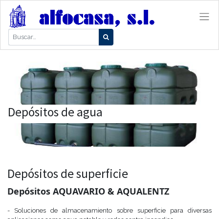
Depósitos de agua
Depósitos de superficie
Depósitos AQUAVARIO & AQUALENTZ
- Soluciones de almacenamiento sobre superficie para diversas