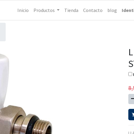
Inicio
Productos
Tienda
Contacto
blog
Ident
L
S
8,
LL