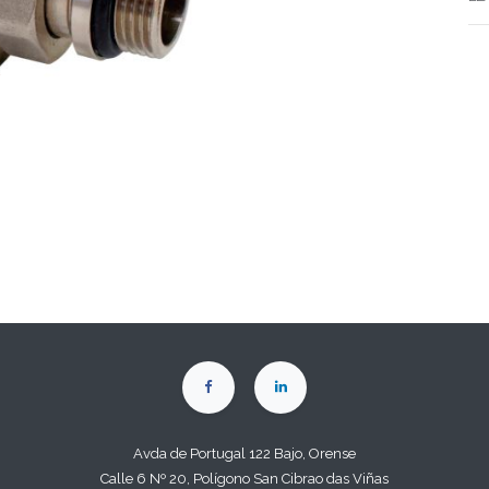
Avda de Portugal 122 Bajo, Orense
Calle 6 Nº 20, Polígono San Cibrao das Viñas