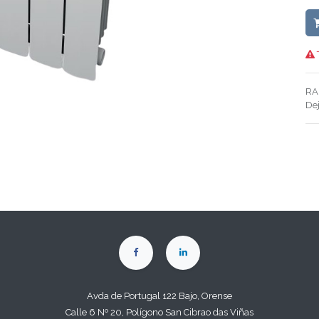
RA
De
Avda de Portugal 122 Bajo, Orense
Calle 6 Nº 20, Polígono San Cibrao das Viñas