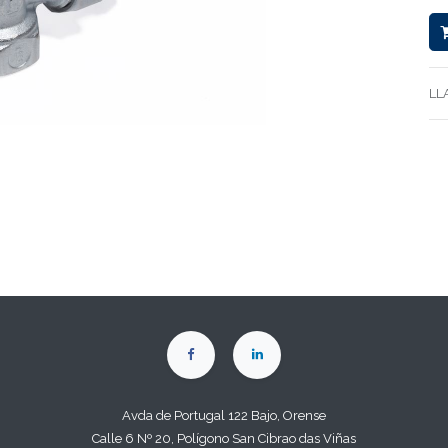
LL
Avda de Portugal 122 Bajo, Orense
Calle 6 Nº 20, Polígono San Cibrao das Viñas