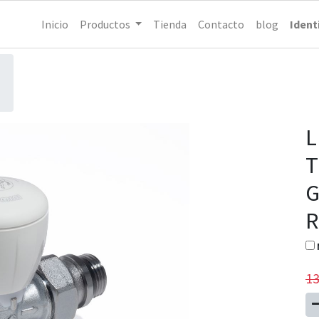
Inicio
Productos
Tienda
Contacto
blog
Ident
L
T
G
R
13