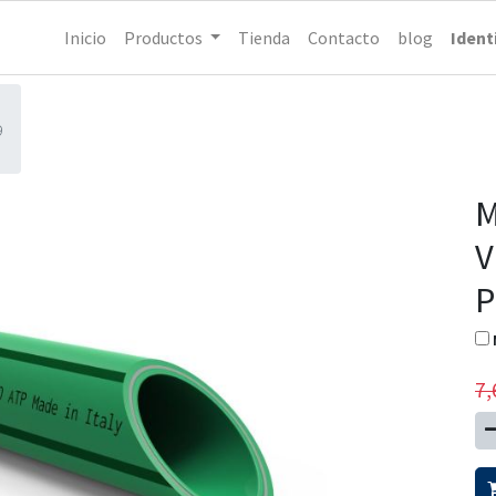
Inicio
Productos
Tienda
Contacto
blog
Ident
9
M
V
P
7,