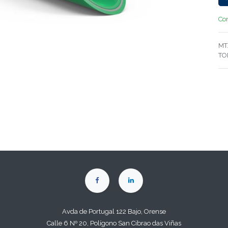
Con
MT
TO
Avda de Portugal 122 Bajo, Orense
Calle 6 Nº 20, Polígono San Cibrao das Viñas