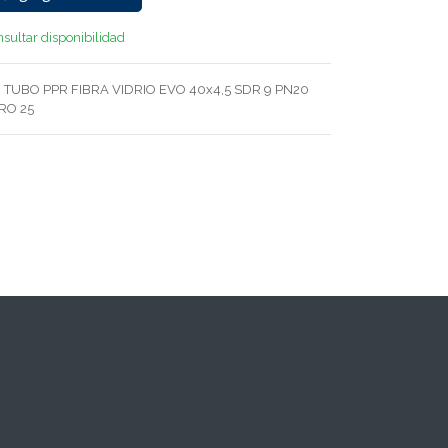
sultar disponibilidad
. TUBO PPR FIBRA VIDRIO EVO 40x4,5 SDR 9 PN20
RO 25