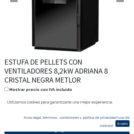
ESTUFA DE PELLETS CON
VENTILADORES 8,2kW ADRIANA 8
CRISTAL NEGRA METLOR
Mostrar precio con IVA incluido
1.435,00
€
1.076,25
€
Utilizamos cookies para garantizarte una mejor experiencia.
Aviso legal, términos , condiciones y política de privacidad (uso de
Acepto
cookies)
Agregar al carrito