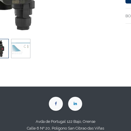
BO
Avda de Portugal 122 Bajo, Orense
Calle 6 Nº 20, Polígono San Cibrao das Viñas