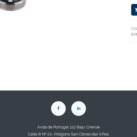
CA
EM
Avda de Portugal 122 Bajo, Orense
Calle 6 Nº 20, Polígono San Cibrao das Viñas