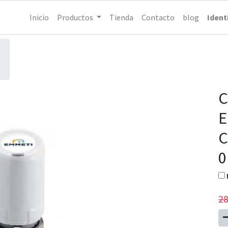
Inicio
Productos
Tienda
Contacto
blog
Ident
C
E
C
0
28