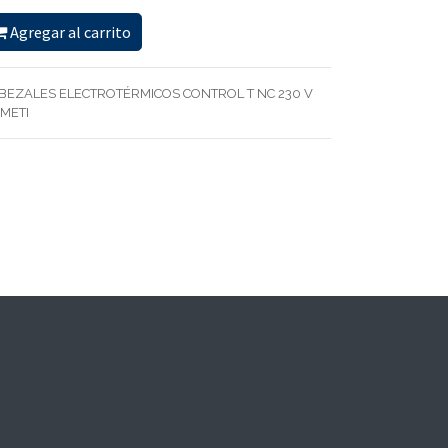
Agregar al carrito
BEZALES ELECTROTÉRMICOS CONTROL T NC 230 V
METI