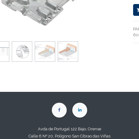
PA
60
Avda de Portugal 122 Bajo, Orense
Calle 6 Nº 20, Polígono San Cibrao das Viñas