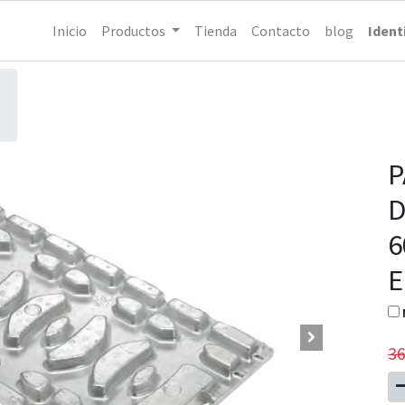
Inicio
Productos
Tienda
Contacto
blog
Ident
P
D
6
E
36