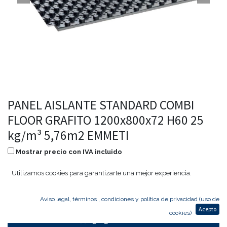
PANEL AISLANTE STANDARD COMBI
FLOOR GRAFITO 1200x800x72 H60 25
kg/m³ 5,76m2 EMMETI
Mostrar precio con IVA incluido
220,90
€
176,72
€
Utilizamos cookies para garantizarte una mejor experiencia.
Aviso legal, términos , condiciones y política de privacidad (uso de
Acepto
cookies)
Agregar al carrito