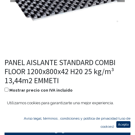
PANEL AISLANTE STANDARD COMBI
FLOOR 1200x800x42 H20 25 kg/m³
13,44m2 EMMETI
Mostrar precio con IVA incluido
230,01
€
184,01
€
Utilizamos cookies para garantizarte una mejor experiencia.
Aviso legal, términos , condiciones y política de privacidad (uso de
Acepto
cookies)
Agregar al carrito