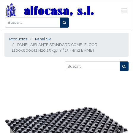
Productos
Panel SR
PANEL AISLANTE STANDARD COMBI FLOOR
1200x800x42 H20 25 kg/m³ 13,44m2 EMMETI