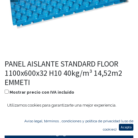
PANEL AISLANTE STANDARD FLOOR
1100x600x32 H10 40kg/m³ 14,52m2
EMMETI
Mostrar precio con IVA incluido
225,50
€
180,40
€
Utilizamos cookies para garantizarte una mejor experiencia.
Aviso legal, términos , condiciones y política de privacidad (uso de
Acepto
cookies)
Agregar al carrito