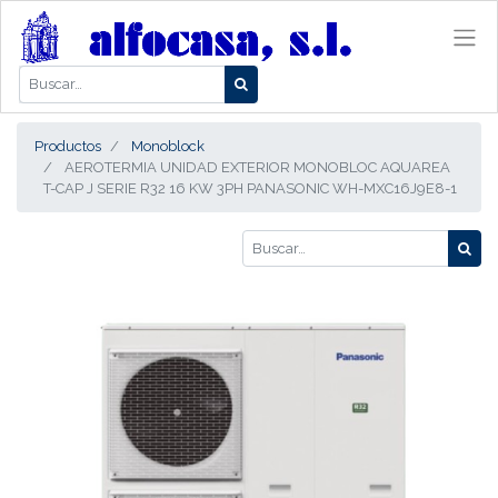
Productos
Monoblock
AEROTERMIA UNIDAD EXTERIOR MONOBLOC AQUAREA
T-CAP J SERIE R32 16 KW 3PH PANASONIC WH-MXC16J9E8-1