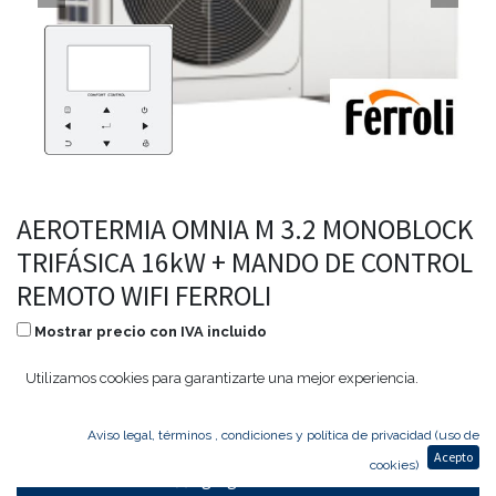
AEROTERMIA OMNIA M 3.2 MONOBLOCK
TRIFÁSICA 16kW + MANDO DE CONTROL
REMOTO WIFI FERROLI
Mostrar precio con IVA incluido
9.087,00
€
5.633,94
€
Utilizamos cookies para garantizarte una mejor experiencia.
Aviso legal, términos , condiciones y política de privacidad (uso de
Acepto
cookies)
Agregar al carrito