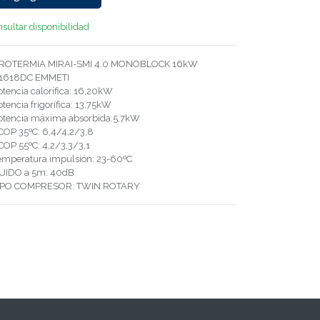
sultar disponibilidad
ROTERMIA MIRAI-SMI 4.0 MONOBLOCK 16kW
1618DC EMMETI
otencia calorífica: 16,20kW
otencia frigorífica: 13,75kW
Potencia máxima absorbida:5,7kW
COP 35ºC: 6,4/4,2/3,8
COP 55ºC: 4,2/3,3/3,1
Temperatura impulsión: 23-60ºC
RUIDO a 5m: 40dB
TIPO COMPRESOR: TWIN ROTARY