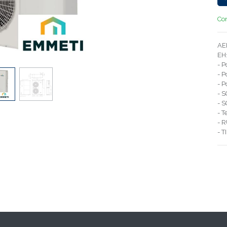
Con
AE
EH
- P
- P
- 
- S
- S
- 
- 
- 