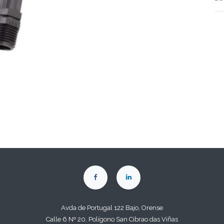
Avda de Portugal 122 Bajo, Orense
Calle 6 Nº 20, Polígono San Cibrao das Viñas