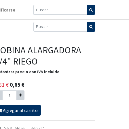
ificarse
OBINA ALARGADORA
/4" RIEGO
Mostrar precio con IVA incluido
81
€
0,65
€
Agregar al carrito
BINA ALARGADORA 3/4"