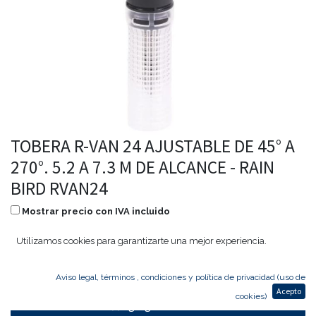
TOBERA R-VAN 24 AJUSTABLE DE 45° A
270°. 5.2 A 7.3 M DE ALCANCE - RAIN
BIRD RVAN24
Mostrar precio con IVA incluido
10,40
€
7,28
€
Utilizamos cookies para garantizarte una mejor experiencia.
Aviso legal, términos , condiciones y política de privacidad (uso de
Acepto
cookies)
Agregar al carrito