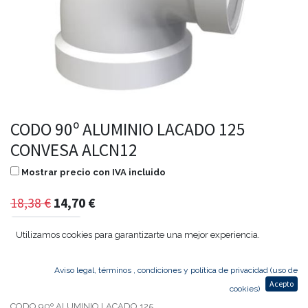
CODO 90º ALUMINIO LACADO 125
CONVESA ALCN12
Mostrar precio con IVA incluido
18,38
€
14,70
€
Utilizamos cookies para garantizarte una mejor experiencia.
Agregar al carrito
Aviso legal, términos , condiciones y política de privacidad (uso de
Acepto
cookies)
CODO 90º ALUMINIO LACADO 125