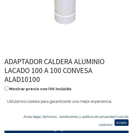
ADAPTADOR CALDERA ALUMINIO
LACADO 100 A 100 CONVESA
ALAD10100
Mostrar precio con IVA incluido
5,68
€
4,54
€
Utilizamos cookies para garantizarte una mejor experiencia.
Aviso legal, términos , condiciones y política de privacidad (uso de
Acepto
cookies)
Agregar al carrito