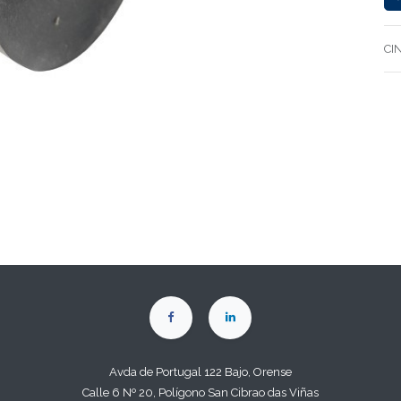
CI
Avda de Portugal 122 Bajo, Orense
Calle 6 Nº 20, Polígono San Cibrao das Viñas