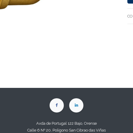
CO
Avda de Portugal 122 Bajo, Orense
Calle 6 Nº 20, Polígono San Cibrao das Viñas