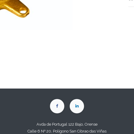
Avda de Portugal 122 Bajo, Orense
Calle 6 Nº 20, Polígono San Cibrao das Viñas