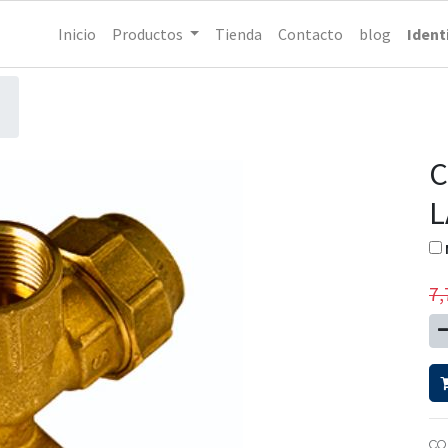
Inicio
Productos
Tienda
Contacto
blog
Ident
C
L
7,
CO