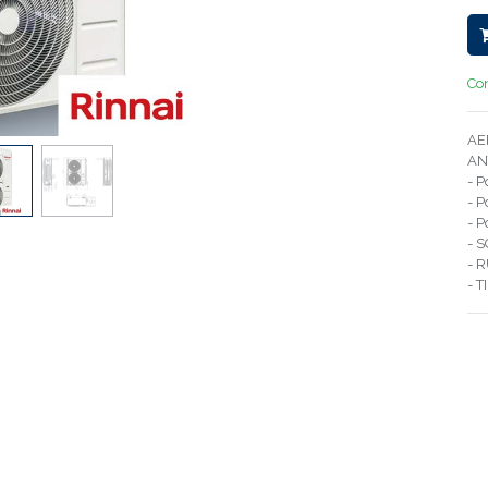
Con
AE
AN
- P
- P
- 
- S
- 
- 