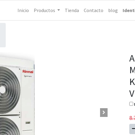
Inicio
Productos
Tienda
Contacto
blog
Ident
A
M
K
V
8.