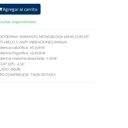
Agregar al carrito
sultar disponibilidad
ROTERMIA SHIMANTO MONOBLOCK 16kW CON KIT
TI-HIELO Y ANTI-VIBRACIONES RINNAI
otencia calorífica: 16,30kW
otencia frigorífica: 15,80kW
Potencia máxima absorbida: 7,0kW
COP 35ºC: 4,50
RUIDO: 66dB
TIPO COMPRESOR: TWIN ROTARY