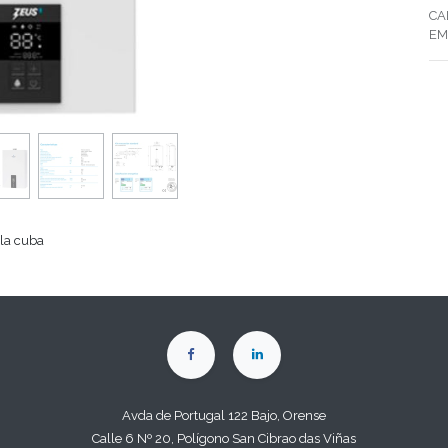
CA
EM
la cuba
Avda de Portugal 122 Bajo, Orense
Calle 6 Nº 20, Polígono San Cibrao das Viñas